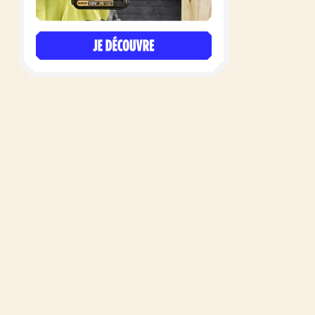
Formulaire de contact
-
Mentions légales
En tant que Partenaire Amazon, je réalise un
bénéfice sur les achats remplissant les conditions
requises
Copyright © 2026 Colle-à-bois.fr